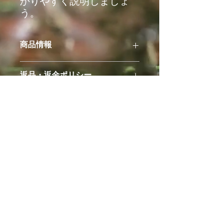
かりやすく説明しましょ
う。
商品情報
商品の詳細を入力してください。サイ
返品・返金ポリシー
ズ、素材、取扱説明に加え、商品の特
徴やおすすめのポイントなどを説明し
返品・返金ポリシーを入力してくださ
ましょう。
商品の配送について
い。顧客が商品に満足しなかった場合
や、不備があった場合に行う手続きの
配送地域、料金、所要時間、梱包な
手順などを説明しましょう。内容を明
ど、商品の配送に関する情報を入力し
確にすることで顧客からの信頼を獲得
てください。配送情報を明確にするこ
し、安心して商品を購入していただけ
とで顧客からの信頼を獲得し、安心し
ます。
て商品を購入していただけます。